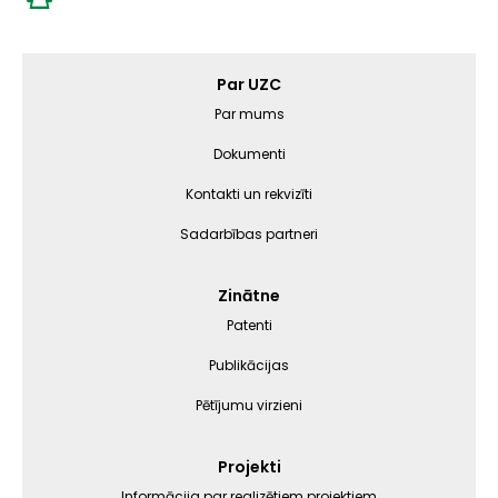
Main
Par UZC
navigation
Par mums
Dokumenti
Kontakti un rekvizīti
Sadarbības partneri
Zinātne
Patenti
Publikācijas
Pētījumu virzieni
Projekti
Informācija par realizētiem projektiem